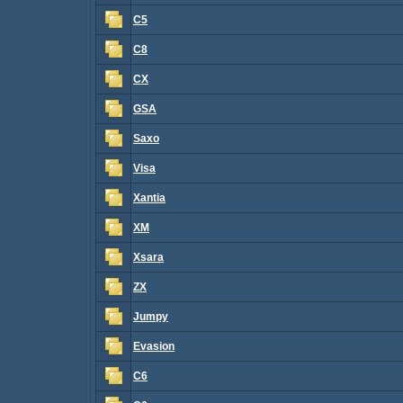
C5
C8
CX
GSA
Saxo
Visa
Xantia
XM
Xsara
ZX
Jumpy
Evasion
C6