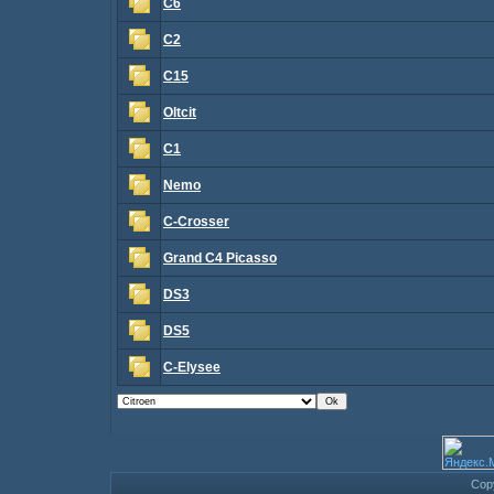
C6
C2
C15
Oltcit
C1
Nemo
C-Crosser
Grand C4 Picasso
DS3
DS5
C-Elysee
Cop